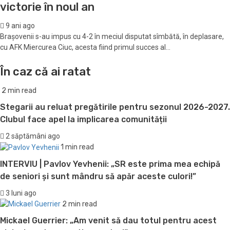
victorie în noul an
9 ani ago
Braşovenii s-au impus cu 4-2 în meciul disputat sîmbătă, în deplasare,
cu AFK Miercurea Ciuc, acesta fiind primul succes al...
În caz că ai ratat
2 min read
Stegarii au reluat pregătirile pentru sezonul 2026-2027.
Clubul face apel la implicarea comunității
2 săptămâni ago
1 min read
INTERVIU | Pavlov Yevhenii: „SR este prima mea echipă
de seniori și sunt mândru să apăr aceste culori!”
3 luni ago
2 min read
Mickael Guerrier: „Am venit să dau totul pentru acest