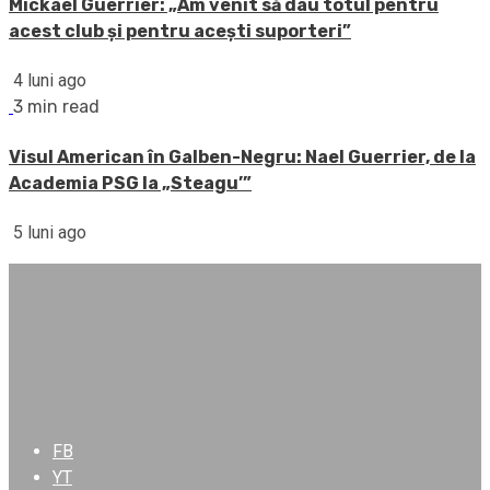
Mickael Guerrier: „Am venit să dau totul pentru
acest club și pentru acești suporteri”
4 luni ago
3 min read
Visul American în Galben-Negru: Nael Guerrier, de la
Academia PSG la „Steagu’”
5 luni ago
FB
YT