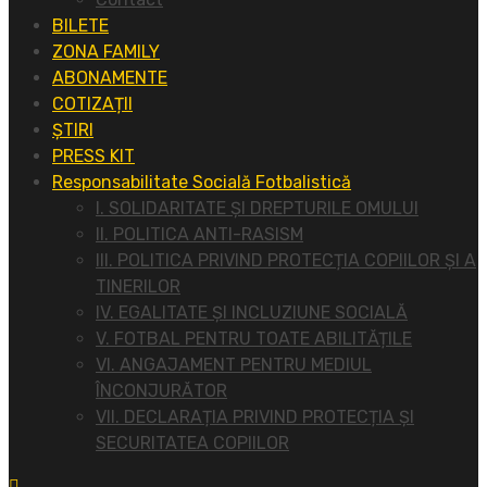
BILETE
ZONA FAMILY
ABONAMENTE
COTIZAȚII
ȘTIRI
PRESS KIT
Responsabilitate Socială Fotbalistică
I. SOLIDARITATE ȘI DREPTURILE OMULUI
II. POLITICA ANTI-RASISM
III. POLITICA PRIVIND PROTECȚIA COPIILOR ȘI A
TINERILOR
IV. EGALITATE ȘI INCLUZIUNE SOCIALĂ
V. FOTBAL PENTRU TOATE ABILITĂȚILE
VI. ANGAJAMENT PENTRU MEDIUL
ÎNCONJURĂTOR
VII. DECLARAȚIA PRIVIND PROTECȚIA ȘI
SECURITATEA COPIILOR