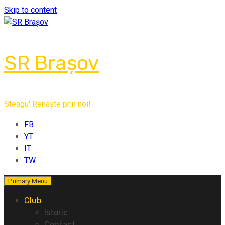
Skip to content
SR Brașov
Steagu' Renaște prin noi!
FB
YT
IT
TW
Primary Menu
Club
Istoric
Contact