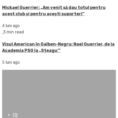
Mickael Guerrier: „Am venit să dau totul pentru
acest club și pentru acești suporteri”
4 luni ago
3 min read
Visul American în Galben-Negru: Nael Guerrier, de la
Academia PSG la „Steagu’”
5 luni ago
FB