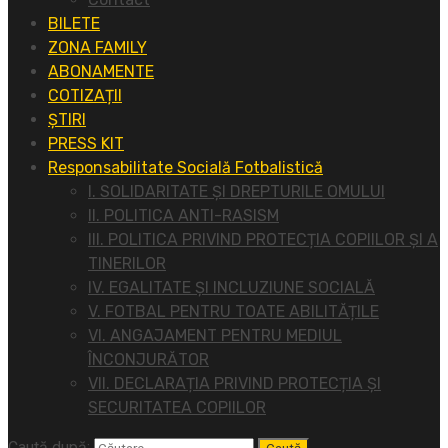
BILETE
ZONA FAMILY
ABONAMENTE
COTIZAȚII
ȘTIRI
PRESS KIT
Responsabilitate Socială Fotbalistică
I. SOLIDARITATE ȘI DREPTURILE OMULUI
II. POLITICA ANTI-RASISM
III. POLITICA PRIVIND PROTECȚIA COPIILOR ȘI A
TINERILOR
IV. EGALITATE ȘI INCLUZIUNE SOCIALĂ
V. FOTBAL PENTRU TOATE ABILITĂȚILE
VI. ANGAJAMENT PENTRU MEDIUL
ÎNCONJURĂTOR
VII. DECLARAȚIA PRIVIND PROTECȚIA ȘI
SECURITATEA COPIILOR
Caută după: