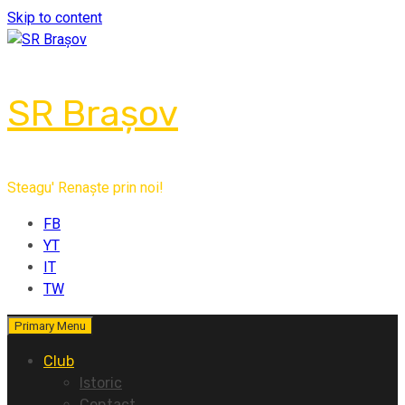
Skip to content
SR Brașov
Steagu' Renaște prin noi!
FB
YT
IT
TW
Primary Menu
Club
Istoric
Contact