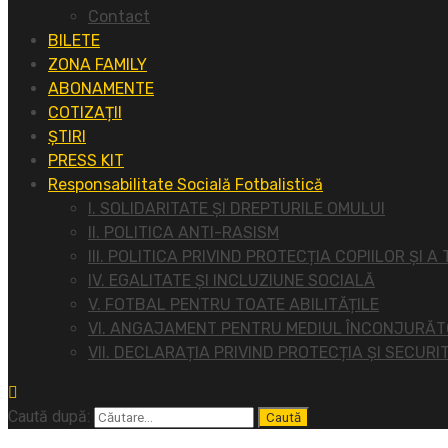
Contact
BILETE
ZONA FAMILY
ABONAMENTE
COTIZAȚII
ȘTIRI
PRESS KIT
Responsabilitate Socială Fotbalistică
I. SOLIDARITATE ȘI DREPTURILE OMULUI
II. POLITICA ANTI-RASISM
III. POLITICA PRIVIND PROTECȚIA COPIILOR ȘI A
IV. EGALITATE ȘI INCLUZIUNE SOCIALĂ
V. FOTBAL PENTRU TOATE ABILITĂȚILE
VI. ANGAJAMENT PENTRU MEDIUL ÎNCONJURĂ
VII. DECLARAȚIA PRIVIND PROTECȚIA ȘI SECURI
Caută după: