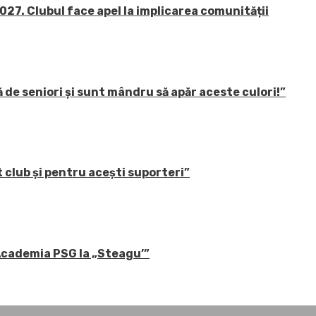
27. Clubul face apel la implicarea comunității
 de seniori și sunt mândru să apăr aceste culori!”
 club și pentru acești suporteri”
 Academia PSG la „Steagu’”