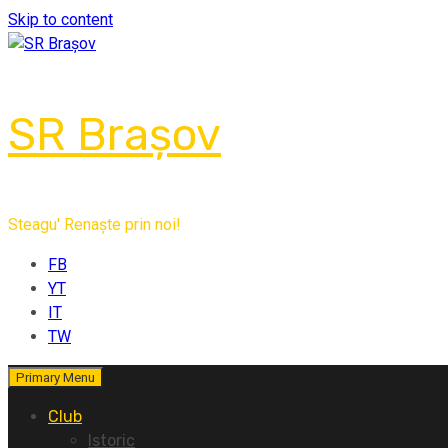
Skip to content
SR Brașov
Steagu' Renaște prin noi!
FB
YT
IT
TW
Primary Menu
Club
Istoric