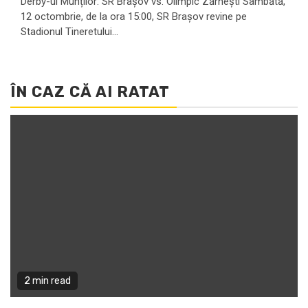
Derby-ul Munților: SR Brașov vs. Olimpic Zărnești Sâmbătă,
12 octombrie, de la ora 15:00, SR Brașov revine pe
Stadionul Tineretului...
ÎN CAZ CĂ AI RATAT
2 min read