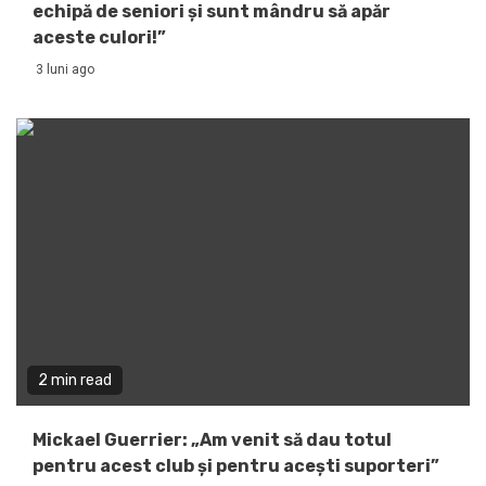
echipă de seniori și sunt mândru să apăr
aceste culori!”
3 luni ago
2 min read
Mickael Guerrier: „Am venit să dau totul
pentru acest club și pentru acești suporteri”