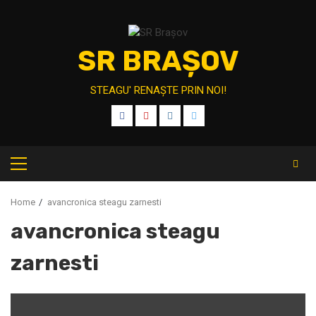
Skip
to
content
SR BRAȘOV
STEAGU' RENAȘTE PRIN NOI!
FB
YT
IT
TW
Primary
Menu
Home
avancronica steagu zarnesti
avancronica steagu
zarnesti