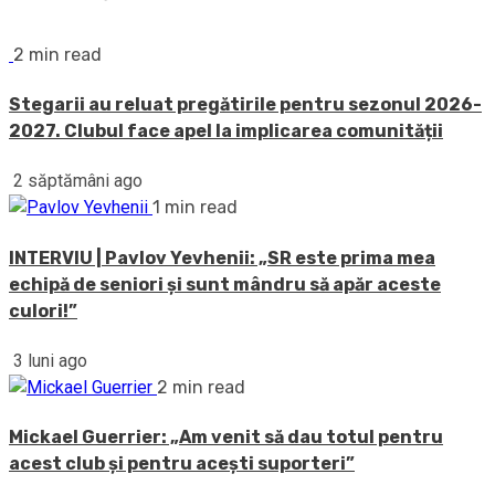
2 min read
Stegarii au reluat pregătirile pentru sezonul 2026-
2027. Clubul face apel la implicarea comunității
2 săptămâni ago
1 min read
INTERVIU | Pavlov Yevhenii: „SR este prima mea
echipă de seniori și sunt mândru să apăr aceste
culori!”
3 luni ago
2 min read
Mickael Guerrier: „Am venit să dau totul pentru
acest club și pentru acești suporteri”