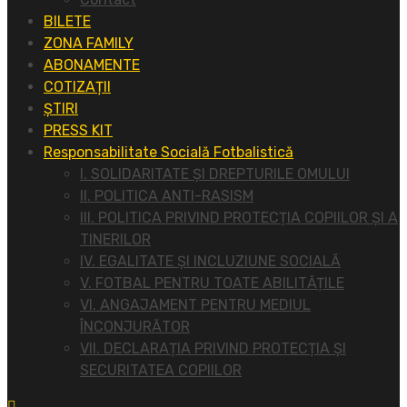
BILETE
ZONA FAMILY
ABONAMENTE
COTIZAȚII
ȘTIRI
PRESS KIT
Responsabilitate Socială Fotbalistică
I. SOLIDARITATE ȘI DREPTURILE OMULUI
II. POLITICA ANTI-RASISM
III. POLITICA PRIVIND PROTECȚIA COPIILOR ȘI A
TINERILOR
IV. EGALITATE ȘI INCLUZIUNE SOCIALĂ
V. FOTBAL PENTRU TOATE ABILITĂȚILE
VI. ANGAJAMENT PENTRU MEDIUL
ÎNCONJURĂTOR
VII. DECLARAȚIA PRIVIND PROTECȚIA ȘI
SECURITATEA COPIILOR