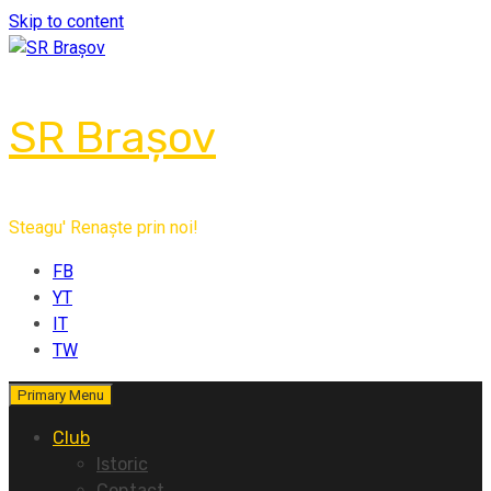
Skip to content
SR Brașov
Steagu' Renaște prin noi!
FB
YT
IT
TW
Primary Menu
Club
Istoric
Contact