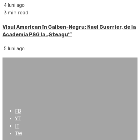
4 luni ago
3 min read
Visul American în Galben-Negru: Nael Guerrier, de la
Academia PSG la „Steagu’”
5 luni ago
FB
YT
IT
TW