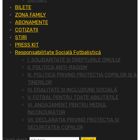
BILETE
ZONA FAMILY
ABONAMENTE
COTIZAȚII
ȘTIRI
PRESS KIT
Responsabilitate Socială Fotbalistică
I. SOLIDARITATE ȘI DREPTURILE OMULUI
II. POLITICA ANTI-RASISM
III. POLITICA PRIVIND PROTECȚIA COPIILOR ȘI A
TINERILOR
IV. EGALITATE ȘI INCLUZIUNE SOCIALĂ
V. FOTBAL PENTRU TOATE ABILITĂȚILE
VI. ANGAJAMENT PENTRU MEDIUL
ÎNCONJURĂTOR
VII. DECLARAȚIA PRIVIND PROTECȚIA ȘI
SECURITATEA COPIILOR
Caută după: