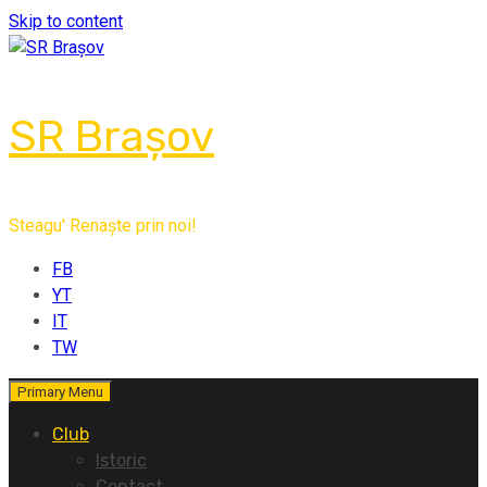
Skip to content
SR Brașov
Steagu' Renaște prin noi!
FB
YT
IT
TW
Primary Menu
Club
Istoric
Contact