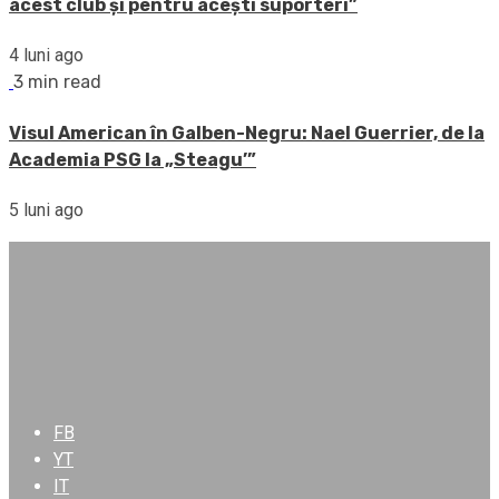
acest club și pentru acești suporteri”
4 luni ago
3 min read
Visul American în Galben-Negru: Nael Guerrier, de la
Academia PSG la „Steagu’”
5 luni ago
FB
YT
IT