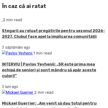
În caz că ai ratat
2 min read
Stegarii au reluat pregătirile pentru sezonul 2026-
2027. Clubul face apel la implicarea comunității
3 săptămâni ago
1 min read
INTERVIU | Pavlov Yevhenii: „SR este prima mea
echipă de seniori și sunt mândru să apăr aceste
culori!”
3 luni ago
2 min read
Mickael Guerrier: „Am venit să dau totul pentru