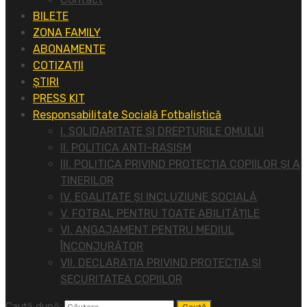
BILETE
ZONA FAMILY
ABONAMENTE
COTIZAȚII
ȘTIRI
PRESS KIT
Responsabilitate Socială Fotbalistică
I. SOLIDARITATE ȘI DREPTURILE OMULUI
II. POLITICA ANTI-RASISM
III. POLITICA PRIVIND PROTECȚIA COPIILOR ȘI A
TINERILOR
IV. EGALITATE ȘI INCLUZIUNE SOCIALĂ
V. FOTBAL PENTRU TOATE ABILITĂȚILE
VI. ANGAJAMENT PENTRU MEDIUL
ÎNCONJURĂTOR
VII. DECLARAȚIA PRIVIND PROTECȚIA ȘI
SECURITATEA COPIILOR
Caută după: