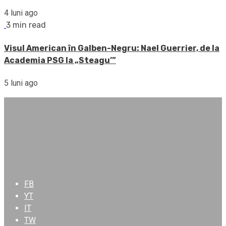
4 luni ago
3 min read
Visul American în Galben-Negru: Nael Guerrier, de la
Academia PSG la „Steagu’”
5 luni ago
FB
YT
IT
TW