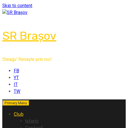
Skip to content
SR Brașov
Steagu' Renaște prin noi!
FB
YT
IT
TW
Primary Menu
Club
Istoric
Contact