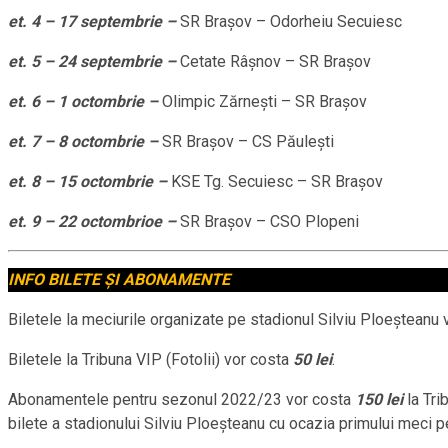
et. 4 – 17 septembrie –
SR Brașov – Odorheiu Secuiesc
et. 5 – 24 septembrie –
Cetate Râșnov – SR Brașov
et. 6 – 1 octombrie –
Olimpic Zărnești – SR Brașov
et. 7 – 8 octombrie –
SR Brașov – CS Păulești
et. 8 – 15 octombrie –
KSE Tg. Secuiesc – SR Brașov
et. 9 – 22 octombrioe –
SR Brașov – CSO Plopeni
INFO BILETE ȘI ABONAMENTE
Biletele la meciurile organizate pe stadionul Silviu Ploeșteanu
Biletele la Tribuna VIP (Fotolii) vor costa
50 lei
.
Abonamentele pentru sezonul 2022/23 vor costa
150 lei
la Tri
bilete a stadionului Silviu Ploeșteanu cu ocazia primului meci 