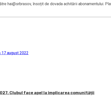
tre hai@srbrasov, însoțit de dovada achitării abonamentului. Plat
in 17 august 2022
27. Clubul face apel la implicarea comunității