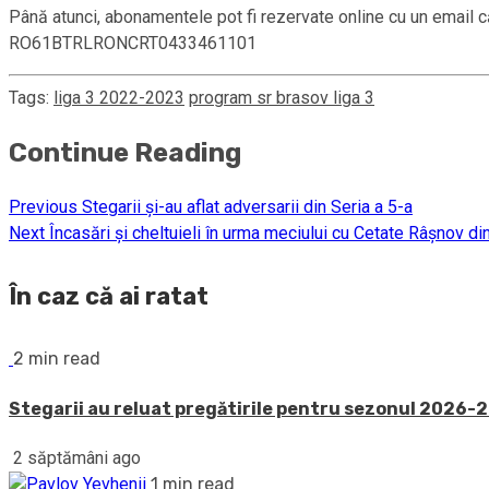
Până atunci, abonamentele pot fi rezervate online cu un email că
RO61BTRLRONCRT0433461101
Tags:
liga 3 2022-2023
program sr brasov liga 3
Continue Reading
Previous
Stegarii și-au aflat adversarii din Seria a 5-a
Next
Încasări și cheltuieli în urma meciului cu Cetate Râșnov d
În caz că ai ratat
2 min read
Stegarii au reluat pregătirile pentru sezonul 2026-20
2 săptămâni ago
1 min read