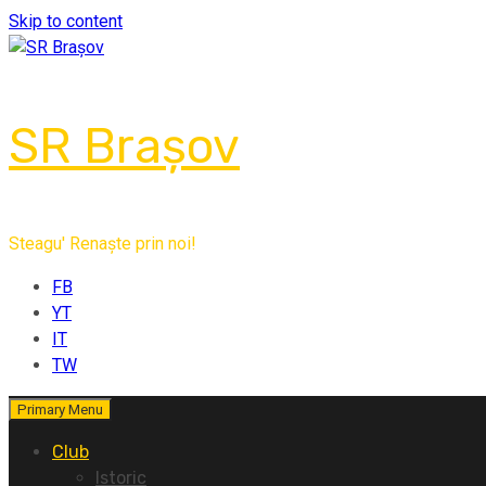
Skip to content
SR Brașov
Steagu' Renaște prin noi!
FB
YT
IT
TW
Primary Menu
Club
Istoric