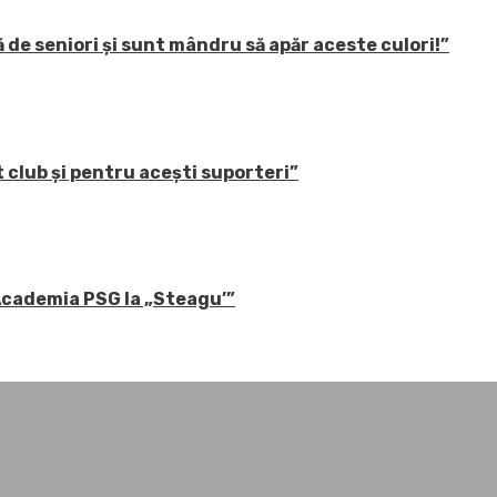
 de seniori și sunt mândru să apăr aceste culori!”
 club și pentru acești suporteri”
 Academia PSG la „Steagu’”