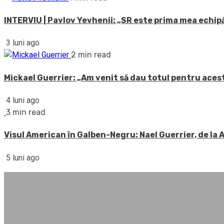
INTERVIU | Pavlov Yevhenii: „SR este prima mea echipă
3 luni ago
2 min read
Mickael Guerrier: „Am venit să dau totul pentru acest
4 luni ago
3 min read
Visul American în Galben-Negru: Nael Guerrier, de la
5 luni ago