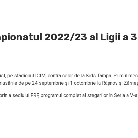
a
pionatul 2022/23 al Ligii a 
ust, pe stadionul ICIM, contra celor de la Kids Tâmpa. Primul me
eplasările de pe 24 septembrie și 1 octombrie la Râșnov și Zărneș
obrin a sediului FRF, programul complet al stegarilor în Seria a V-a