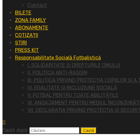
Contact
BILETE
ZONA FAMILY
ABONAMENTE
COTIZAȚII
ȘTIRI
PRESS KIT
Responsabilitate Socială Fotbalistică
I. SOLIDARITATE ȘI DREPTURILE OMULUI
II. POLITICA ANTI-RASISM
III. POLITICA PRIVIND PROTECȚIA COPIILOR ȘI A
IV. EGALITATE ȘI INCLUZIUNE SOCIALĂ
V. FOTBAL PENTRU TOATE ABILITĂȚILE
VI. ANGAJAMENT PENTRU MEDIUL ÎNCONJURĂ
VII. DECLARAȚIA PRIVIND PROTECȚIA ȘI SECURI
Caută după: