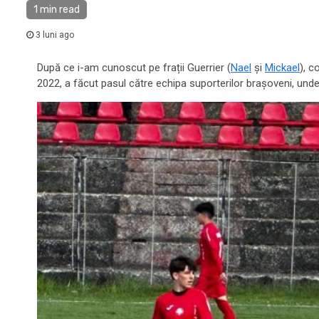
1 min read
3 luni ago
După ce i-am cunoscut pe frații Guerrier (
Nael
și
Mickael
), c
2022, a făcut pasul către echipa suporterilor brașoveni, unde