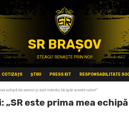
SR BRAȘOV
STEAGU' RENAȘTE PRIN NOI!
COTIZAȚII
ȘTIRI
PRESS KIT
RESPONSABILITATE SOC
mea echipă de seniori și sunt mândru să apăr aceste culori!”
i: „SR este prima mea echipă