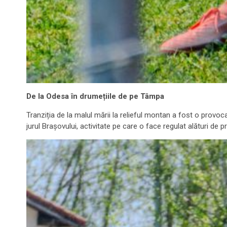
De la Odesa în drumețiile de pe Tâmpa
Tranziția de la malul mării la relieful montan a fost o provoca
jurul Brașovului, activitate pe care o face regulat alături de pr