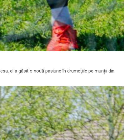
desa, el a găsit o nouă pasiune în drumețiile pe munții din