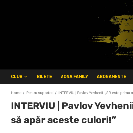
Skip
to
content
CLUB
BILETE
ZONA FAMILY
ABONAMENTE
Home
Pentru suporteri
INTERVIU | Pavlov Yevhenii: „SR este prima 
INTERVIU | Pavlov Yevheni
să apăr aceste culori!”