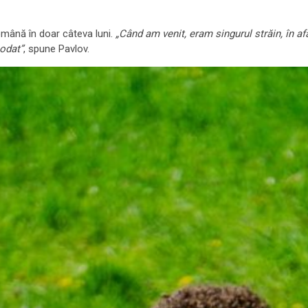
omână în doar câteva luni.
„Când am venit, eram singurul străin, în 
odat”
, spune Pavlov.