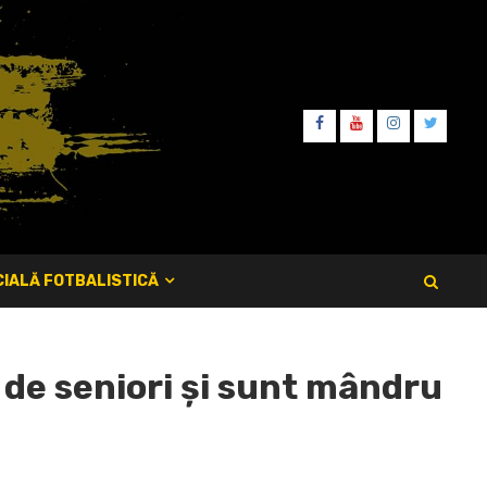
FB
YT
IT
TW
IALĂ FOTBALISTICĂ
 de seniori și sunt mândru