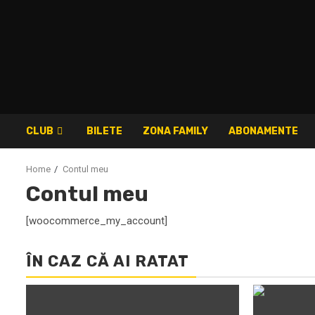
Skip
to
content
CLUB
BILETE
ZONA FAMILY
ABONAMENTE
Home
Contul meu
Contul meu
[woocommerce_my_account]
ÎN CAZ CĂ AI RATAT