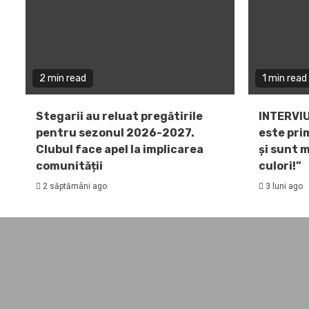
2 min read
1 min read
Stegarii au reluat pregătirile
INTERVIU
pentru sezonul 2026-2027.
este pri
Clubul face apel la implicarea
și sunt 
comunității
culori!”
2 săptămâni ago
3 luni ago