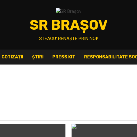
SR BRAȘOV
STEAGU' RENAȘTE PRIN NOI!
COTIZAȚII
ȘTIRI
PRESS KIT
RESPONSABILITATE SOC