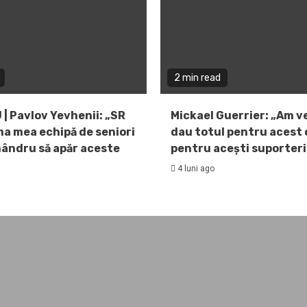
2 min read
 | Pavlov Yevhenii: „SR
Mickael Guerrier: „Am v
ma mea echipă de seniori
dau totul pentru acest c
mândru să apăr aceste
pentru acești suporteri
4 luni ago