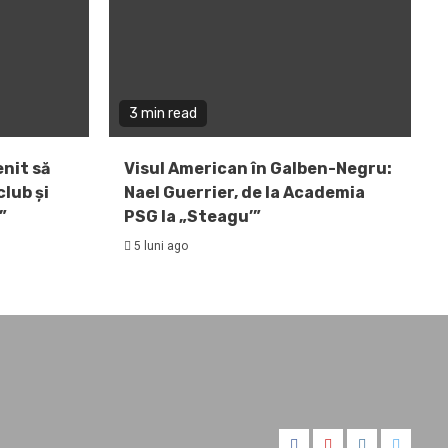
3 min read
enit să
Visul American în Galben-Negru:
lub și
Nael Guerrier, de la Academia
”
PSG la „Steagu’”
5 luni ago
FB
YT
IT
TW