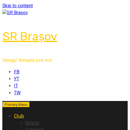
Skip to content
SR Brașov
Steagu' Renaște prin noi!
FB
YT
IT
TW
Primary Menu
Club
Istoric
Contact