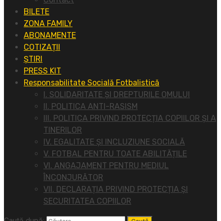
BILETE
ZONA FAMILY
ABONAMENTE
COTIZAȚII
ȘTIRI
PRESS KIT
Responsabilitate Socială Fotbalistică
I. SOLIDARITATE ȘI DREPTURILE OMULUI
II. POLITICA ANTI-RASISM
III. POLITICA PRIVIND PROTECȚIA COPIILOR ȘI A
TINERILOR
IV. EGALITATE ȘI INCLUZIUNE SOCIALĂ
V. FOTBAL PENTRU TOATE ABILITĂȚILE
VI. ANGAJAMENT PENTRU MEDIUL
ÎNCONJURĂTOR
VII. DECLARAȚIA PRIVIND PROTECȚIA ȘI
SECURITATEA COPIILOR
Caută după: