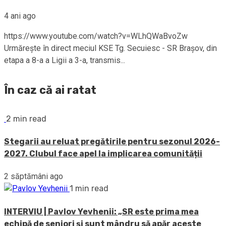
4 ani ago
https://www.youtube.com/watch?v=WLhQWaBvoZw
Urmărește în direct meciul KSE Tg. Secuiesc - SR Brașov, din
etapa a 8-a a Ligii a 3-a, transmis...
În caz că ai ratat
2 min read
Stegarii au reluat pregătirile pentru sezonul 2026-
2027. Clubul face apel la implicarea comunității
2 săptămâni ago
1 min read
INTERVIU | Pavlov Yevhenii: „SR este prima mea
echipă de seniori și sunt mândru să apăr aceste