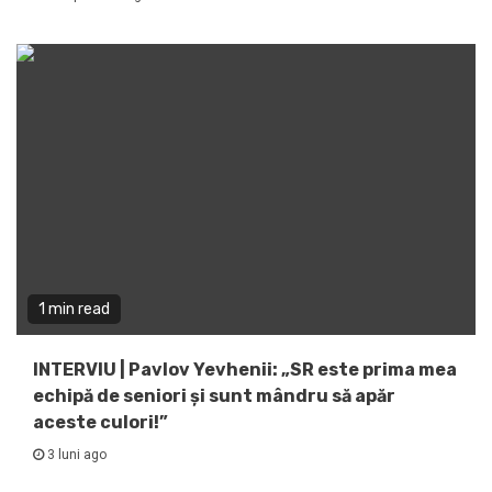
1 min read
INTERVIU | Pavlov Yevhenii: „SR este prima mea
echipă de seniori și sunt mândru să apăr
aceste culori!”
3 luni ago